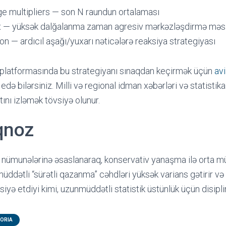
e multipliers — son N raundun ortalaması
dex — yüksək dalğalanma zaman agresiv mərkəzləşdirmə məsl
on — ardıcıl aşağı/yuxarı nəticələrə reaksiya strategiyası
 platformasında bu strategiyanı sınaqdan keçirmək üçün
av
edə bilərsiniz. Milli və regional idman xəbərləri və statist
tını izləmək tövsiyə olunur.
qnoz
n nümunələrinə əsaslanaraq, konservativ yanaşma ilə orta m
müddətli “sürətli qazanma” cəhdləri yüksək varians gətirir v
siyə etdiyi kimi, uzunmüddətli statistik üstünlük üçün disipli
ORIA