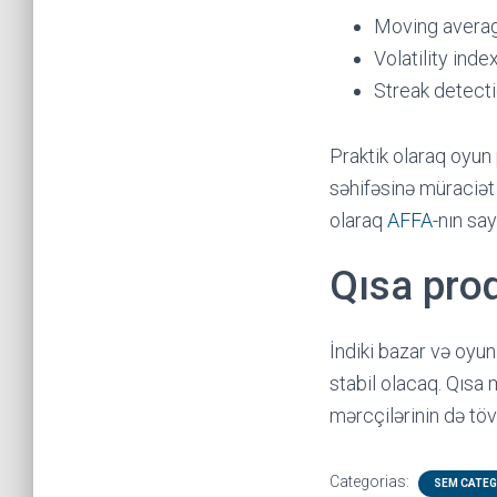
Moving averag
Volatility in
Streak detecti
Praktik olaraq oyun
səhifəsinə müraciət 
olaraq
AFFA
-nın say
Qısa pro
İndiki bazar və oyu
stabil olacaq. Qısa 
mərcçilərinin də töv
Categorias:
SEM CATEG