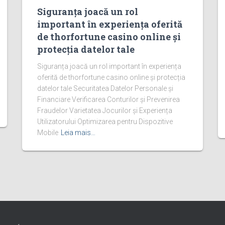
Siguranța joacă un rol
important în experiența oferită
de thorfortune casino online și
protecția datelor tale
Siguranța joacă un rol important în experiența
oferită de thorfortune casino online și protecția
datelor tale Securitatea Datelor Personale și
Financiare Verificarea Conturilor și Prevenirea
Fraudelor Varietatea Jocurilor și Experiența
Utilizatorului Optimizarea pentru Dispozitive
Mobile
Leia mais…