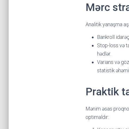
Mərc stra
Analitik yanaşma aşa
Bankroll idarə
Stop-loss və t
hədlər.
Varians və göz
statistik əhəmi
Praktik 
Mənim əsas proqnozu
optimaldır: