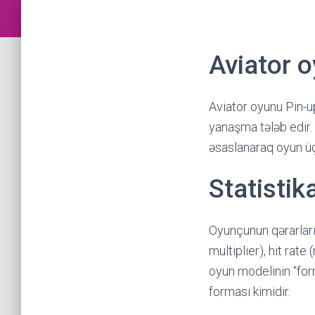
Aviator o
Aviator oyunu Pin-up
yanaşma tələb edir. 
əsaslanaraq oyun üç
Statistik
Oyunçunun qərarları
multiplier), hit rate
oyun modelinin “for
forması kimidir.