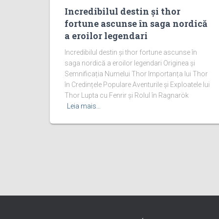
Incredibilul destin și thor
fortune ascunse în saga nordică
a eroilor legendari
Incredibilul destin și thor fortune ascunse în
saga nordică a eroilor legendari Originea și
Semnificația Numelui Thor Importanța lui Thor
în Credințele Populare Aventurile și Exploatele lui
Thor Lupta cu Fenrir și Rolul în Ragnarök
Leia mais…