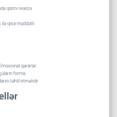
ıda qismi realizə
 ilə qısa müddətli
 Emosional qərarlar
çuların forma
ını təhlil etməlidir.
ellər