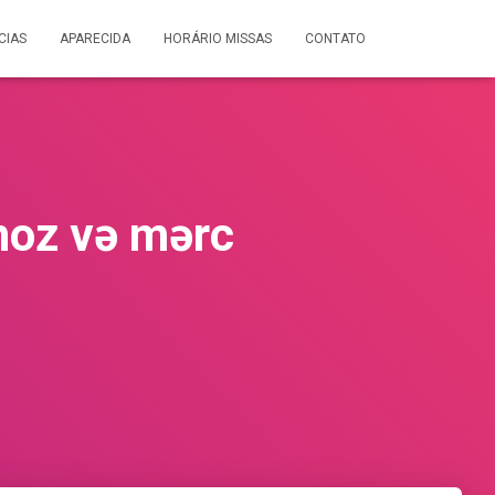
CIAS
APARECIDA
HORÁRIO MISSAS
CONTATO
qnoz və mərc