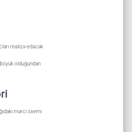
cları realizə edəcək
s böyük olduğundan
ri
ağıdakı mərci sxemi