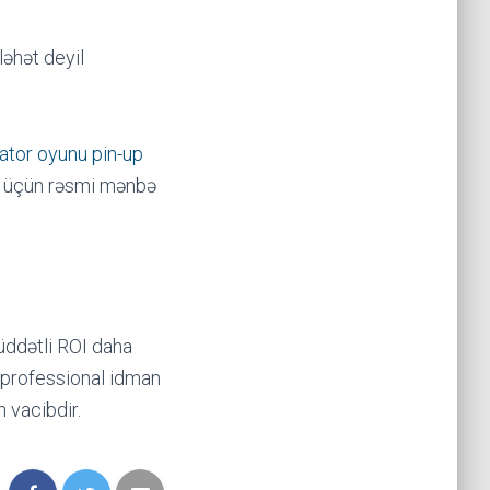
əhət deyil
iator oyunu pin-up
ika üçün rəsmi mənbə
üddətli ROI daha
ə professional idman
n vacibdir.