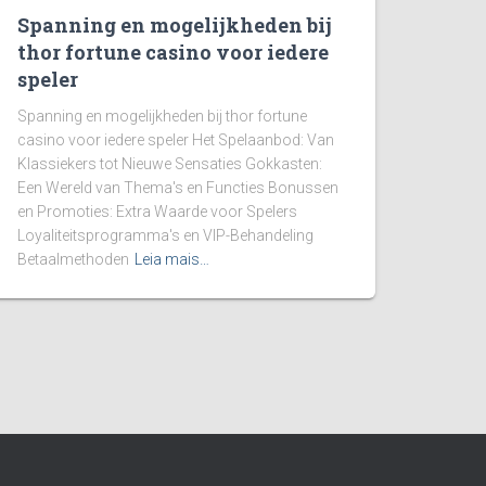
Spanning en mogelijkheden bij
thor fortune casino voor iedere
speler
Spanning en mogelijkheden bij thor fortune
casino voor iedere speler Het Spelaanbod: Van
Klassiekers tot Nieuwe Sensaties Gokkasten:
Een Wereld van Thema's en Functies Bonussen
en Promoties: Extra Waarde voor Spelers
Loyaliteitsprogramma's en VIP-Behandeling
Betaalmethoden
Leia mais…