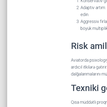
Konservativ gi
Adaptiv artım: 
edin.
Aggressiv fırl
böyük multipli
Risk amil
Aviatorda psixologi
ardıcıl itkilərə gə
dalğalanmalarını müş
Texniki g
Qısa müddətli proqno