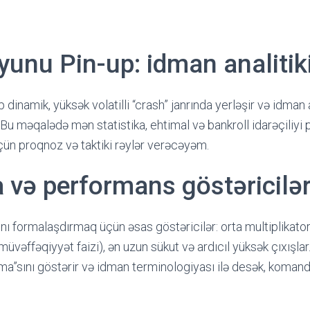
yunu Pin-up: idman analitiki
 dinamik, yüksək volatilli “crash” janrında yerləşir və idman 
Bu məqalədə mən statistika, ehtimal və bankroll idarəçiliyi p
ün proqnoz və taktiki rəylər verəcəyəm.
a və performans göstəricilər
nı formalaşdırmaq üçün əsas göstəricilər: orta multiplikato
 (müvəffəqiyyət faizi), ən uzun sükut və ardıcıl yüksək çıxışlar
ma”sını göstərir və idman terminologiyası ilə desək, koman