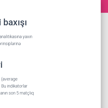
 baxışı
analitikasına yaxın
rinsiplərinə
i
r (average
. Bu indikatorlar
danın son 5 matçlıq