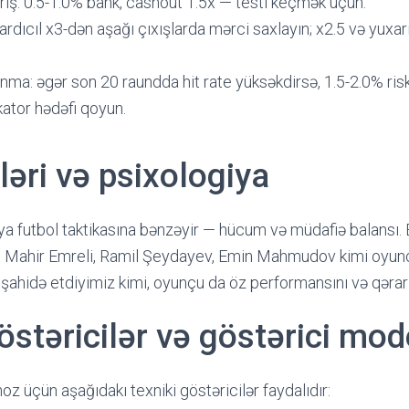
riş: 0.5-1.0% bank, cashout 1.5x — testi keçmək üçün.
ardıcıl x3-dən aşağı çıxışlarda mərci saxlayın; x2.5 və yuxar
anma: əgər son 20 raundda hit rate yüksəkdirsə, 1.5-2.0% risk
kator hədəfi qoyun.
ləri və psixologiya
ya futbol taktikasına bənzəyir — hücum və müdafiə balansı.
tirir. Mahir Emreli, Ramil Şeydayev, Emin Mahmudov kimi oyun
ahidə etdiyimiz kimi, oyunçu da öz performansını və qərarlar
östəricilər və göstərici mod
z üçün aşağıdakı texniki göstəricilər faydalıdır: