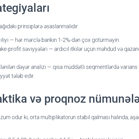
tegiyaları
ğıdakı prinsiplərə əsaslanmalıdır:
çiliyi — hər mərclə bankın 1-2%-dən çox götürməyin.
ake-profit səviyyələri — ardıcıl itkilər üçün məhdud və qazan
lənilən dəyər analizi — qısa müddətli seqmentlərdə varian
yyət tələb edir.
taktika və proqnoz nümunələ
m odur ki, orta multiplikatorun stabil qalması halında, aş