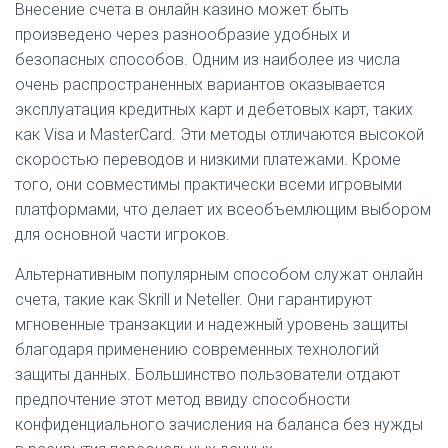
Внесение счета в онлайн казино может быть
произведено через разнообразие удобных и
безопасных способов. Одним из наиболее из числа
очень распространенных вариантов оказывается
эксплуатация кредитных карт и дебетовых карт, таких
как Visa и MasterCard. Эти методы отличаются высокой
скоростью переводов и низкими платежами. Кроме
того, они совместимы практически всеми игровыми
платформами, что делает их всеобъемлющим выбором
для основной части игроков.
Альтернативным популярным способом служат онлайн
счета, такие как Skrill и Neteller. Они гарантируют
мгновенные транзакции и надежный уровень защиты
благодаря применению современных технологий
защиты данных. Большинство пользователи отдают
предпочтение этот метод ввиду способности
конфиденциального зачисления на баланса без нужды