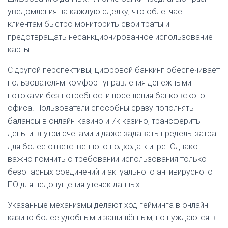
уведомления на каждую сделку, что облегчает
клиентам быстро мониторить свои траты и
предотвращать несанкционированное использование
карты.
С другой перспективы, цифровой банкинг обеспечивает
пользователям комфорт управления денежными
потоками без потребности посещения банковского
офиса. Пользователи способны сразу пополнять
балансы в онлайн-казино и 7к казино, трансферить
деньги внутри счетами и даже задавать пределы затрат
для более ответственного подхода к игре. Однако
важно помнить о требовании использования только
безопасных соединений и актуального антивирусного
ПО для недопущения утечек данных.
Указанные механизмы делают ход гейминга в онлайн-
казино более удобным и защищённым, но нуждаются в