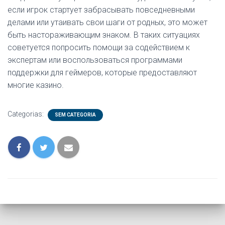
если игрок стартует забрасывать повседневными
делами или утаивать свои шаги от родных, это может
быть настораживающим знаком. В таких ситуациях
советуется попросить помощи за содействием к
экспертам или воспользоваться программами
поддержки для геймеров, которые предоставляют
многие казино.
Categorias:
SEM CATEGORIA