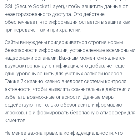
SSL (Secure Socket Layer), чтобы защитить данные от
неавторизованного доступа. Это действие
обеспечивает, что информация остается в защите как
при передаче, так и при хранении.
Сайты вынуждены придерживаться строгие нормы
безопасности информации, установленные всемирными
надзорными органами. Важным моментом является
двухфакторная аутентификация, что добавляет ещё
один уровень защиты для учетных записей юзеров.
Также 7к казино казино внедряет системы контроля
активности, чтобы выявлять сомнительные действия и
избегать возможные опасности. Данные меры
содействуют не только обезопасить информацию
игроков, но и формировать безопасную атмосферу для
клиентов.
Не менее важна правила конфиденциальности, что