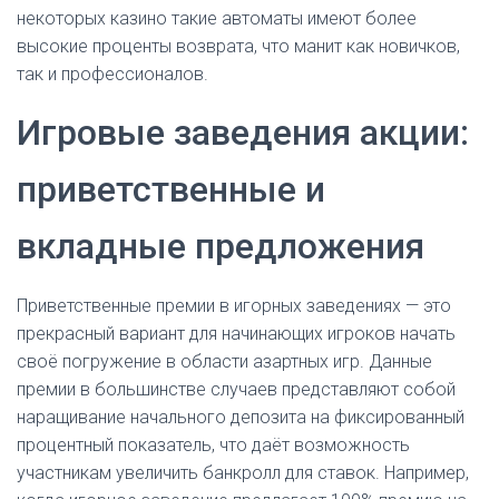
некоторых казино такие автоматы имеют более
высокие проценты возврата, что манит как новичков,
так и профессионалов.
Игровые заведения акции:
приветственные и
вкладные предложения
Приветственные премии в игорных заведениях — это
прекрасный вариант для начинающих игроков начать
своё погружение в области азартных игр. Данные
премии в большинстве случаев представляют собой
наращивание начального депозита на фиксированный
процентный показатель, что даёт возможность
участникам увеличить банкролл для ставок. Например,