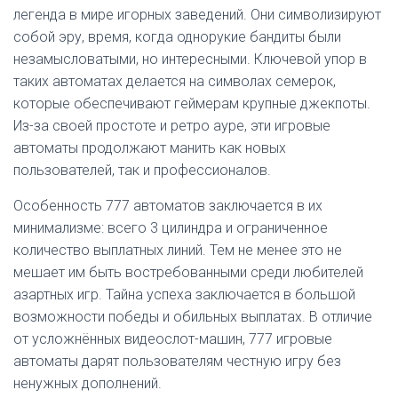
легенда в мире игорных заведений. Они символизируют
собой эру, время, когда однорукие бандиты были
незамысловатыми, но интересными. Ключевой упор в
таких автоматах делается на символах семерок,
которые обеспечивают геймерам крупные джекпоты.
Из-за своей простоте и ретро ауре, эти игровые
автоматы продолжают манить как новых
пользователей, так и профессионалов.
Особенность 777 автоматов заключается в их
минимализме: всего 3 цилиндра и ограниченное
количество выплатных линий. Тем не менее это не
мешает им быть востребованными среди любителей
азартных игр. Тайна успеха заключается в большой
возможности победы и обильных выплатах. В отличие
от усложнённых видеослот-машин, 777 игровые
автоматы дарят пользователям честную игру без
ненужных дополнений.