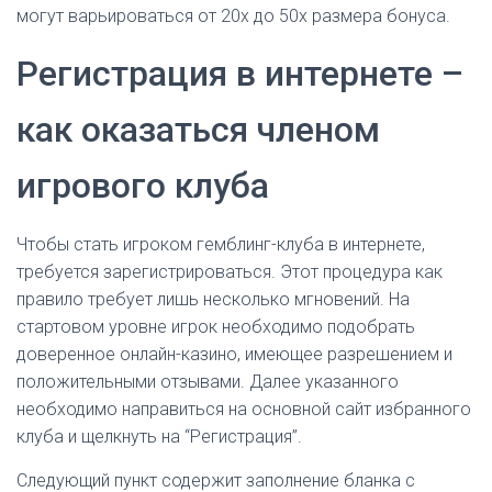
могут варьироваться от 20x до 50x размера бонуса.
Регистрация в интернете –
как оказаться членом
игрового клуба
Чтобы стать игроком гемблинг-клуба в интернете,
требуется зарегистрироваться. Этот процедура как
правило требует лишь несколько мгновений. На
стартовом уровне игрок необходимо подобрать
доверенное онлайн-казино, имеющее разрешением и
положительными отзывами. Далее указанного
необходимо направиться на основной сайт избранного
клуба и щелкнуть на “Регистрация”.
Следующий пункт содержит заполнение бланка с