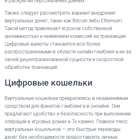
в раскрытия персональных данных.
Также следует рассмотреть вариант внедрения
виртуальных денег, таких как Bitcoin либо Ethereum.
Такой метод привлекает игроков собственной
анонимностью и неимением комиссий за транзакции.
Цифровые валюты становятся все более
распространенными в области онлайн-гемблинга из-за
своей децентрализованной сущности и скоростной
обработке транзакций.
Цифровые кошельки
Виртуальные кошельки превратились в незаменимым
средством для фанатов гэмблинга в онлайне. Они
предлагают удобство и безопасность при выполнении
операций в игровых домах и 7к казино. Главное плюс
виртуальных кошельков — это быстрые переводы
денег без необходимости предоставлять личные