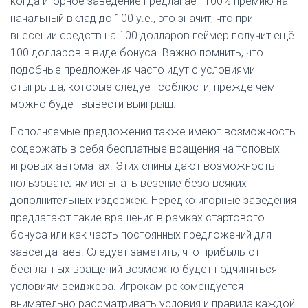
когда игорное заведение предлагает 100% премию на
начальный вклад до 100 у.е., это значит, что при
внесении средств на 100 долларов геймер получит ещё
100 долларов в виде бонуса. Важно помнить, что
подобные предложения часто идут с условиями
отыгрыша, которые следует соблюсти, прежде чем
можно будет вывести выигрыш.
Пополняемые предложения также имеют возможность
содержать в себя бесплатные вращения на топовых
игровых автоматах. Этих спины дают возможность
пользователям испытать везение безо всяких
дополнительных издержек. Нередко игорные заведения
предлагают такие вращения в рамках стартового
бонуса или как часть постоянных предложений для
завсегдатаев. Следует заметить, что прибыль от
бесплатных вращений возможно будет подчиняться
условиям вейджера. Игрокам рекомендуется
внимательно рассматривать условия и правила каждой