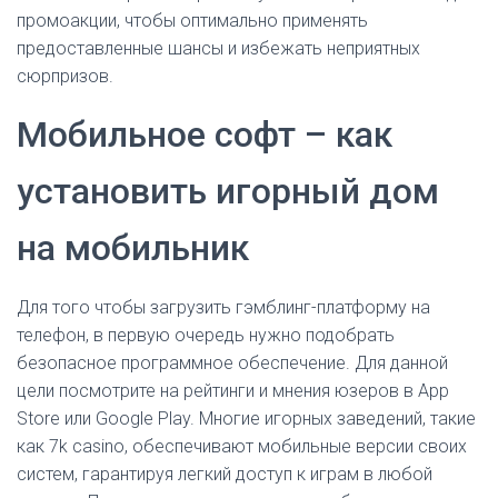
промоакции, чтобы оптимально применять
предоставленные шансы и избежать неприятных
сюрпризов.
Мобильное софт – как
установить игорный дом
на мобильник
Для того чтобы загрузить гэмблинг-платформу на
телефон, в первую очередь нужно подобрать
безопасное программное обеспечение. Для данной
цели посмотрите на рейтинги и мнения юзеров в App
Store или Google Play. Многие игорных заведений, такие
как 7k casino, обеспечивают мобильные версии своих
систем, гарантируя легкий доступ к играм в любой