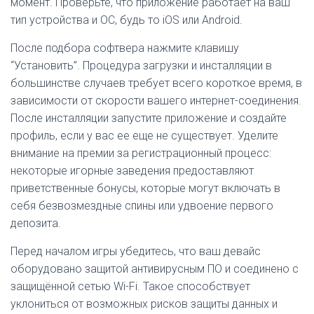
момент. Проверьте, что приложение работает на ваш
тип устройства и ОС, будь то iOS или Android.
После подбора софтвера нажмите клавишу
“Установить”. Процедура загрузки и инсталляции в
большинстве случаев требует всего короткое время, в
зависимости от скорости вашего интернет-соединения.
После инсталляции запустите приложение и создайте
профиль, если у вас ее еще не существует. Уделите
внимание на премии за регистрационный процесс:
некоторые игорные заведения предоставляют
приветственные бонусы, которые могут включать в
себя безвозмездные спины или удвоение первого
депозита.
Перед началом игры убедитесь, что ваш девайс
оборудовано защитой антивирусным ПО и соединено с
защищённой сетью Wi-Fi. Такое способствует
уклониться от возможных рисков защиты данных и