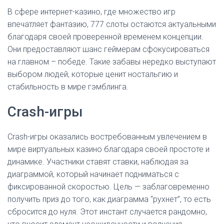
В сфере интернет-казино, где множество игр
впечатляет фантазию, 777 слоты остаются актуальными
благодаря своей проверенной временем концепции.
Они предоставляют шанс геймерам сфокусироваться
на главном – победе. Такие забавы нередко выступают
выбором людей, которые ценит ностальгию и
стабильность в мире гэмблинга.
Crash-игры
Crash-игры оказались востребованным увлечением в
мире виртуальных казино благодаря своей простоте и
динамике. Участники ставят ставки, наблюдая за
диаграммой, который начинает подниматься с
фиксированной скоростью. Цель — заблаговременно
получить приз до того, как диаграмма “рухнет”, то есть
сбросится до нуля. Этот инстант случается рандомно,