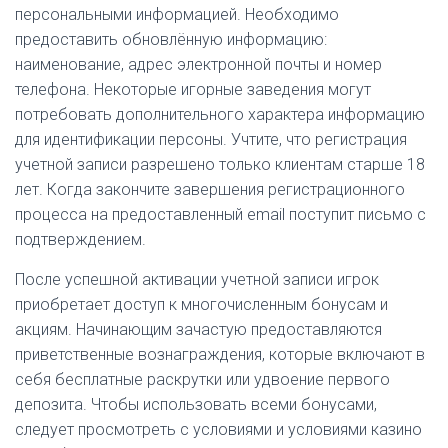
персональными информацией. Необходимо
предоставить обновлённую информацию:
наименование, адрес электронной почты и номер
телефона. Некоторые игорные заведения могут
потребовать дополнительного характера информацию
для идентификации персоны. Учтите, что регистрация
учетной записи разрешено только клиентам старше 18
лет. Когда закончите завершения регистрационного
процесса на предоставленный email поступит письмо с
подтверждением.
После успешной активации учетной записи игрок
приобретает доступ к многочисленным бонусам и
акциям. Начинающим зачастую предоставляются
приветственные вознаграждения, которые включают в
себя бесплатные раскрутки или удвоение первого
депозита. Чтобы использовать всеми бонусами,
следует просмотреть с условиями и условиями казино