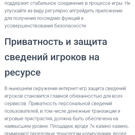
поддержит стабильное соединение в процессе игры. Не
упускайте из виду регулярно апгрейдить приложение
для получения последних функций и
усовершенствования безопасности.
Приватность и защита
сведений игроков на
ресурсе
В нынешнем окружении интернет-игр защита сведений
игроков становится главной обязанностью для всех
сервисов. Приватность персональной сведений
пользователей, в том числе денежные транзакции и
игровые пристрастия, должна быть обеспечена на
наивысшем уровне. Площадки, вроде 7к казино казино,
применяют передовые технологии кодирования, вроде