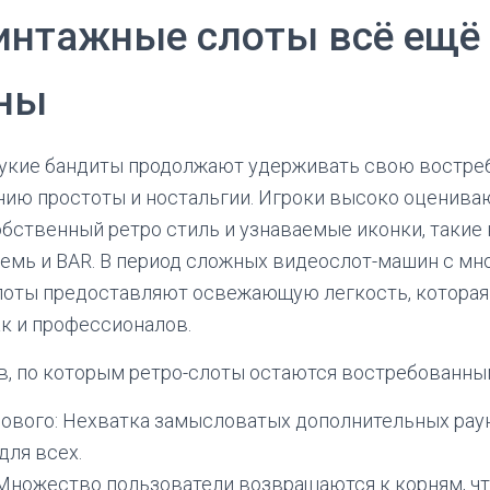
интажные слоты всё ещё
ны
укие бандиты продолжают удерживать свою востре
нию простоты и ностальгии. Игроки высоко оценива
обственный ретро стиль и узнаваемые иконки, такие
емь и BAR. В период сложных видеослот-машин с м
лоты предоставляют освежающую легкость, которая
ак и профессионалов.
в, по которым ретро-слоты остаются востребованны
рового: Нехватка замысловатых дополнительных рау
для всех.
 Множество пользователи возвращаются к корням, ч