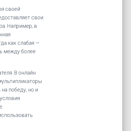
ря своей
редоставляет свои
ра. Например, в
нная
да как слабая —
ть между более
теля. В онлайн
 мультипликаторы
на победу, но и
 условия
е.
использовать