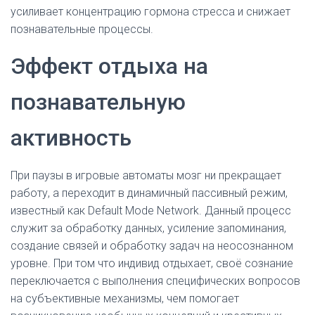
усиливает концентрацию гормона стресса и снижает
познавательные процессы.
Эффект отдыха на
познавательную
активность
При паузы в игровые автоматы мозг ни прекращает
работу, а переходит в динамичный пассивный режим,
известный как Default Mode Network. Данный процесс
служит за обработку данных, усиление запоминания,
создание связей и обработку задач на неосознанном
уровне. При том что индивид отдыхает, своё сознание
переключается с выполнения специфических вопросов
на субъективные механизмы, чем помогает