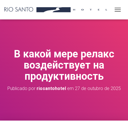
A
L
T
E
R
N
A
В какой мере релакс
R
N
воздействует на
A
V
продуктивность
E
G
A
Publicado por
riosantohotel
em
27 de outubro de 2025
Ç
Ã
O