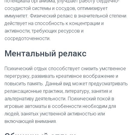
потенциала организма, улучшает работу сердечно-
сосудистой системы и сосудов, оптимизирует
иммунитет. Физический релакс в значительной степени
действует на способность к концентрации и
активности, требующих ресурсов и
сосредоточенности.
Ментальный релакс
Психический отдых способствует снизить умственное
перегрузку, развивать креативное воображение и
повысить память. Данный вид может предусматривать
релаксационные практики, литературу, занятия и
альтернативу деятельности. Психический покой в
игровые автоматы в особенности необходим для
людей, занятых умственной активностью или
включающей внимания.