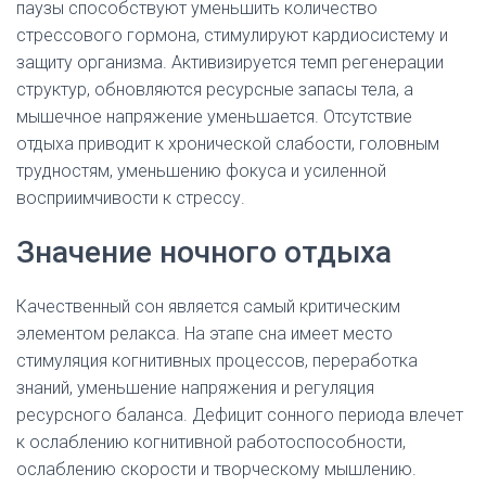
паузы способствуют уменьшить количество
стрессового гормона, стимулируют кардиосистему и
защиту организма. Активизируется темп регенерации
структур, обновляются ресурсные запасы тела, а
мышечное напряжение уменьшается. Отсутствие
отдыха приводит к хронической слабости, головным
трудностям, уменьшению фокуса и усиленной
восприимчивости к стрессу.
Значение ночного отдыха
Качественный сон является самый критическим
элементом релакса. На этапе сна имеет место
стимуляция когнитивных процессов, переработка
знаний, уменьшение напряжения и регуляция
ресурсного баланса. Дефицит сонного периода влечет
к ослаблению когнитивной работоспособности,
ослаблению скорости и творческому мышлению.