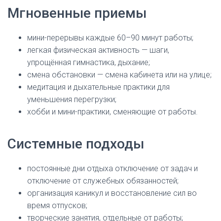
Мгновенные приемы
мини-перерывы каждые 60–90 минут работы;
легкая физическая активность — шаги,
упрощённая гимнастика, дыхание;
смена обстановки — смена кабинета или на улице;
медитация и дыхательные практики для
уменьшения перегрузки;
хобби и мини-практики, сменяющие от работы.
Системные подходы
постоянные дни отдыха отключение от задач и
отключение от служебных обязанностей;
организация каникул и восстановление сил во
время отпусков;
творческие занятия, отдельные от работы;