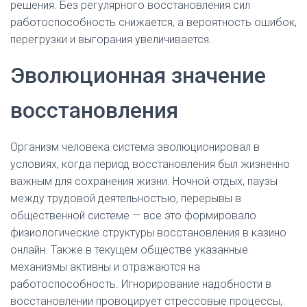
решения. Без регулярного восстановления сил
работоспособность снижается, а вероятность ошибок,
перегрузки и выгорания увеличивается.
Эволюционная значение
восстановления
Организм человека система эволюционировал в
условиях, когда период восстановления был жизненно
важным для сохранения жизни. Ночной отдых, паузы
между трудовой деятельностью, перерывы в
общественной системе — все это формировало
физиологические структуры восстановления в казино
онлайн. Также в текущем обществе указанные
механизмы активны и отражаются на
работоспособность. Игнорирование надобности в
восстановлении провоцирует стрессовые процессы,