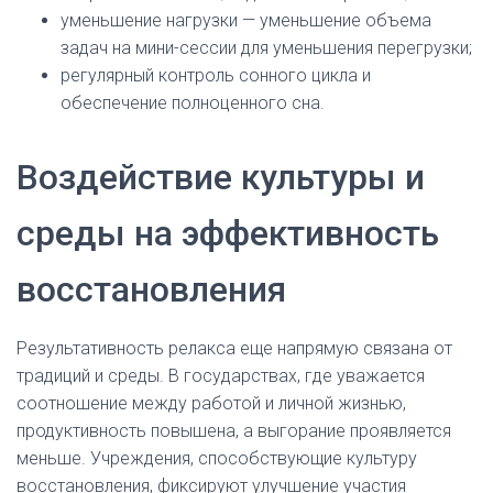
уменьшение нагрузки — уменьшение объема
задач на мини-сессии для уменьшения перегрузки;
регулярный контроль сонного цикла и
обеспечение полноценного сна.
Воздействие культуры и
среды на эффективность
восстановления
Результативность релакса еще напрямую связана от
традиций и среды. В государствах, где уважается
соотношение между работой и личной жизнью,
продуктивность повышена, а выгорание проявляется
меньше. Учреждения, способствующие культуру
восстановления, фиксируют улучшение участия