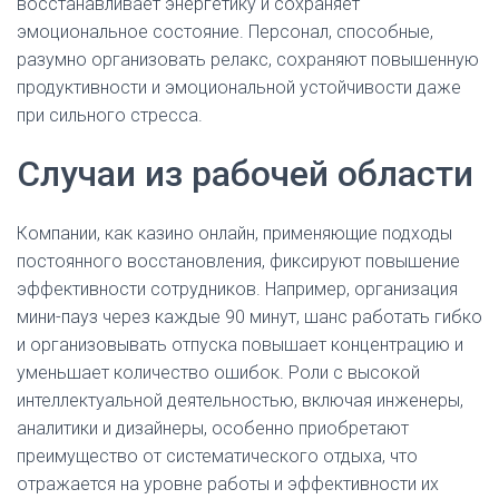
восстанавливает энергетику и сохраняет
эмоциональное состояние. Персонал, способные,
разумно организовать релакс, сохраняют повышенную
продуктивности и эмоциональной устойчивости даже
при сильного стресса.
Случаи из рабочей области
Компании, как казино онлайн, применяющие подходы
постоянного восстановления, фиксируют повышение
эффективности сотрудников. Например, организация
мини-пауз через каждые 90 минут, шанс работать гибко
и организовывать отпуска повышает концентрацию и
уменьшает количество ошибок. Роли с высокой
интеллектуальной деятельностью, включая инженеры,
аналитики и дизайнеры, особенно приобретают
преимущество от систематического отдыха, что
отражается на уровне работы и эффективности их