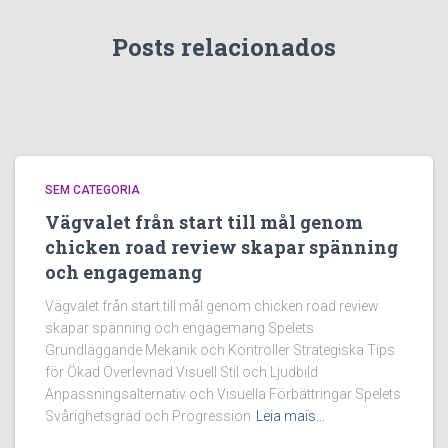
Posts relacionados
SEM CATEGORIA
Vägvalet från start till mål genom
chicken road review skapar spänning
och engagemang
Vägvalet från start till mål genom chicken road review
skapar spänning och engagemang Spelets
Grundläggande Mekanik och Kontroller Strategiska Tips
för Ökad Överlevnad Visuell Stil och Ljudbild
Anpassningsalternativ och Visuella Förbättringar Spelets
Svårighetsgrad och Progression
Leia mais…