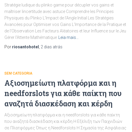
Stratégie ludique du plinko game pour décupler vos gains et
maîtriser lincertitude avec astuce Comprendre les Principes
Physiques du Plinko L'Impact de l'Angle Initial Les Stratégies
Avancées pour Optimiser vos Gains L'Importance de la Pratique et
de l'Observation Les Facteurs Aléatoires et leur Influence sur le Jeu
Gérer l'Attente Mathématique
Leia mais…
Por
riosantohotel
,
2 dias
atrás
SEM CATEGORIA
Αξιοσημείωτη πλατφόρμα και η
needforslots για κάθε παίκτη που
αναζητά διασκέδαση και κέρδη
Αξιοσημείωτη πλατφόρμα και η needforslots για κάθε παίκτη
που αναζητά διασκέδαση και κέρδη Η Εξέλιξη των Παιχνιδιών
σε Πλατφόρμες Όπως η Needforslots Η Σημασία της Ασφάλειας