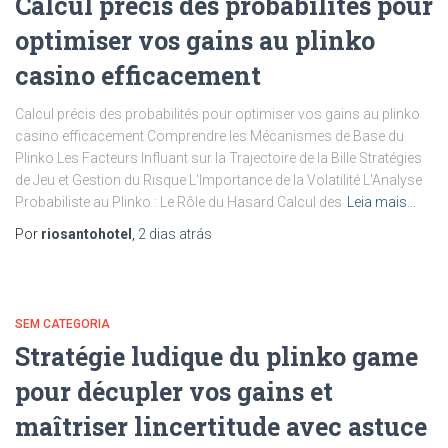
Calcul précis des probabilités pour
optimiser vos gains au plinko
casino efficacement
Calcul précis des probabilités pour optimiser vos gains au plinko
casino efficacement Comprendre les Mécanismes de Base du
Plinko Les Facteurs Influant sur la Trajectoire de la Bille Stratégies
de Jeu et Gestion du Risque L'Importance de la Volatilité L'Analyse
Probabiliste au Plinko : Le Rôle du Hasard Calcul des
Leia mais…
Por
riosantohotel
,
2 dias
atrás
SEM CATEGORIA
Stratégie ludique du plinko game
pour décupler vos gains et
maîtriser lincertitude avec astuce