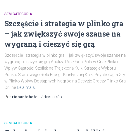
SEM CATEGORIA
Szczęście i strategia w plinko gra
– jak zwiększyć swoje szanse na
wygraną i cieszyć się grą
Szczęście i strategia w plinko gra – jak zwiększyć swoje szanse na
wygraną i cieszyć się grą Analiza Rozkładu Pola w Grze Plinko
Wpływ Gęstości Szpilek na Trajektorię Kulki Strategie Wyboru
Punktu Startowego Rola Energii Kinetycznej Kulki Psychologia Gry
w Plinko Wpływ Dostępnych Nagród na Decyzje Graczy Plinko Gra
Online
Leia mais…
Por
riosantohotel
,
2 dias
atrás
SEM CATEGORIA