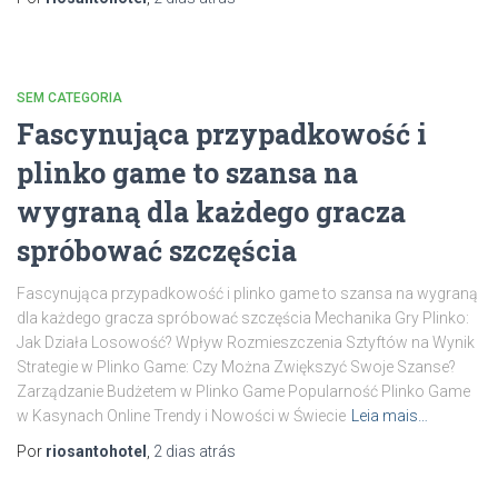
SEM CATEGORIA
Fascynująca przypadkowość i
plinko game to szansa na
wygraną dla każdego gracza
spróbować szczęścia
Fascynująca przypadkowość i plinko game to szansa na wygraną
dla każdego gracza spróbować szczęścia Mechanika Gry Plinko:
Jak Działa Losowość? Wpływ Rozmieszczenia Sztyftów na Wynik
Strategie w Plinko Game: Czy Można Zwiększyć Swoje Szanse?
Zarządzanie Budżetem w Plinko Game Popularność Plinko Game
w Kasynach Online Trendy i Nowości w Świecie
Leia mais…
Por
riosantohotel
,
2 dias
atrás