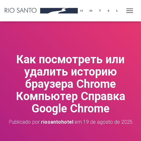
A
L
T
E
R
N
A
Как посмотреть или
R
N
удалить историю
A
V
браузера Chrome
E
G
Компьютер Cправка
A
Ç
Google Chrome
Ã
O
Publicado por
riosantohotel
em
19 de agosto de 2025