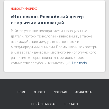
НОВОСТИ ФОРЕКС
«Инноскоп» Российский центр
открытых инноваций
В Китае успешно поощряются инновационные
деятели, потоки технологий и инвестиций, а также
взаимодействие между отечественными и
международными рынками. Промышленные кластеры
в Китае стали центрами местного технологического
развития, которые вливают в регионы огромное
количество зарубежных инвестиций.
Leia mais…
HOME
O HOTEL
NOTÍCIAS
APARECIDA
HORÁRIO MISSAS
CONTATO