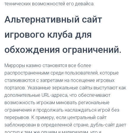
технических возможностей его девайса.
Альтернативный сайт
игрового клуба для
обхождения ограничений.
Мирроры казино становятся все более
распространенными среди пользователей, которые
сталкиваются с запретами на посещение игровых
порталов. Указанные зеркальные сайты выступают как
дополнительные URL-адреса, что обеспечивают
возможность игрокам миновать региональные
ограничения и продолжать наслаждаться игрой без
перерывов. К примеру, если центральный сайт
заблокирован в определенной стране, дубль-сайт дает
доступ к тем же опциям и материалам, что и