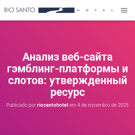
A
L
T
E
R
N
A
Анализ веб-сайта
R
N
гэмблинг-платформы и
A
V
слотов: утвержденный
E
G
ресурс
A
Ç
Ã
Publicado por
riosantohotel
em
4 de novembro de 2025
O