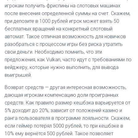
игрокам получить фриспины на слотовых машинах
после внесения определенной суммы на счет. Скажем,
при депозите в 1000 рублей игрок может взять 50
бесплатных вращений на конкретный слотовый
автомат. Такое отличная возможность для новичков
разобраться с процессом игры без риска утратить
свои деньги. Необходимо помнить, что эти
предложения, как Vulkan, часто идут с требованиями по
вейджеру, которые нужно выполнить, для вывода
выигрышей.
Возврат средств — другая интересная возможность,
дающая игрокам компенсацию доли проигранных
средств. Как правило размер кешбэка варьируется от
5% доходит до 20%, зависит от положений казино и
ранга пользователя в программе лояльности. Скажем,
если геймер потерял 5000 рублей, то при кешбэке в
10% ему вернётся 500 рублей. Такое позволяет