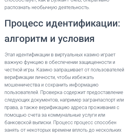
распознать необычную деятельность.
Процесс идентификации:
алгоритм и условия
Этап идентификации в виртуальных казино играет
важную функцию в обеспечении защищенности и
честной игры. Казино запрашивает от пользователей
верификации личности, чтобы избежать
мошенничества и сохранить информацию
пользователей. Проверка содержит предоставление
следующих документов, например загранпаспорт или
права, а также верификацию адреса проживания с
помощью счета за коммунальные услуги или
банковской выписки. Процесс процесс способен
занять от некоторых времени вплоть до нескольких