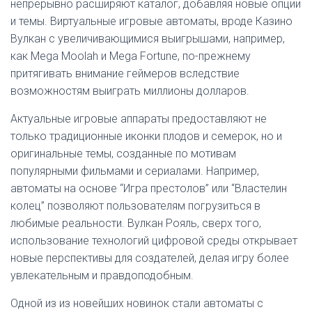
непрерывно расширяют каталог, добавляя новые опции
и темы. Виртуальные игровые автоматы, вроде Казино
Вулкан с увеличивающимися выигрышами, например,
как Mega Moolah и Mega Fortune, по-прежнему
притягивать внимание геймеров вследствие
возможностям выиграть миллионы долларов.
Актуальные игровые аппараты предоставляют не
только традиционные иконки плодов и семерок, но и
оригинальные темы, созданные по мотивам
популярными фильмами и сериалами. Например,
автоматы на основе “Игра престолов” или “Властелин
колец” позволяют пользователям погрузиться в
любимые реальности. Вулкан Рояль, сверх того,
использование технологий цифровой среды открывает
новые перспективы для создателей, делая игру более
увлекательным и правдоподобным.
Одной из из новейших новинок стали автоматы с