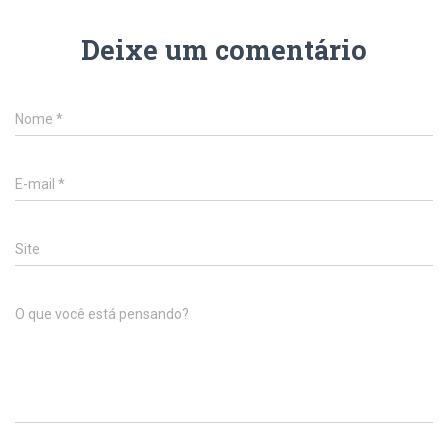
Deixe um comentário
Nome
*
E-mail
*
Site
O que você está pensando?