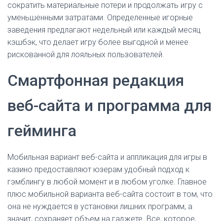
сократить материальные потери и продолжать игру с
уменьшенными затратами. Определенные игорные
заведения предлагают недельный или каждый месяц
кэшбэк, что делает игру более выгодной и менее
рискованной для лояльных пользователей.
Смартфонная редакция
веб-сайта и программа для
гейминга
Мобильная вариант веб-сайта и аппликация для игры в
казино предоставляют юзерам удобный подход к
гэмблингу в любой момент и в любом уголке. Главное
плюс мобильной варианта веб-сайта состоит в том, что
она не нуждается в установки лишних программ, а
значит, сохраняет объем на гаджете. Все, которое,