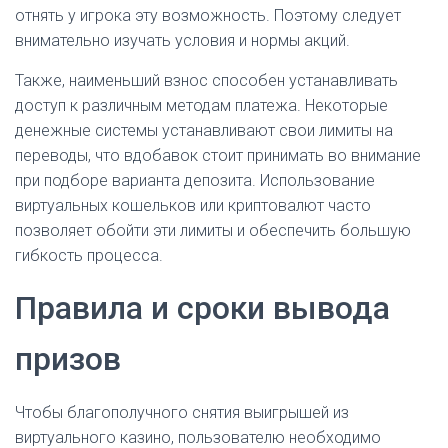
отнять у игрока эту возможность. Поэтому следует
внимательно изучать условия и нормы акций.
Также, наименьший взнос способен устанавливать
доступ к различным методам платежа. Некоторые
денежные системы устанавливают свои лимиты на
переводы, что вдобавок стоит принимать во внимание
при подборе варианта депозита. Использование
виртуальных кошельков или криптовалют часто
позволяет обойти эти лимиты и обеспечить большую
гибкость процесса.
Правила и сроки вывода
призов
Чтобы благополучного снятия выигрышей из
виртуального казино, пользователю необходимо