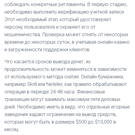
соблюдать конкретные регламенты. В первую стадию,
необходимо выполнить верификацию учетной записи.
Этот необходимый этап, который удостоверяет
персону пользователя и охраняет его от
мошенничества. Проверка может отнять от некоторых
времени до некоторых суток, в учитывая онлайн-казино
и загруженности поддержки клиентов.
Что касается сроков вывода денег, их
продолжительность может изменяться в зависимости
от используемого метода снятия. Онлайн бумажники,
например Skrill или Neteller, как правило обрабатывают
операции в периоде 24-48 часа. Финансовые
транзакции могут занимать максимум пяти деловых
дней. Необходимо иметь в виду, что отдельные игорные
заведения задают ограничения на вывод средств,
которые могут быть в размере $500 до $10,000 в
месяц.