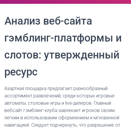
Анализ веб-сайта
гэмблинг-платформы и
слотов: утвержденный
ресурс
Азартная площадка предлагает разнообразный
ассортимент развлечений, среди которых игровые
автоматы, столовые игры и live-дилеров. Главный
вебсайт гэмблинг-клуба завлекает игроков своим
легким в использовании оформлением и мгновенной
навигацией. Следует подчеркнуть, что разрешение от