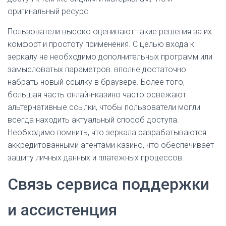
оригинальный ресурс.
Пользователи высоко оценивают такие решения за их
комфорт и простоту применения. С целью входа к
зеркалу не необходимо дополнительных программ или
замысловатых параметров: вполне достаточно
набрать новый ссылку в браузере. Более того,
большая часть онлайн-казино часто освежают
альтернативные ссылки, чтобы пользователи могли
всегда находить актуальный способ доступа.
Необходимо помнить, что зеркала разрабатываются
аккредитованными агентами казино, что обеспечивает
защиту личных данных и платежных процессов.
Связь сервиса поддержки
и ассистенция