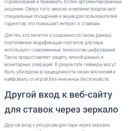
соревнований и принимать более аргументированные
решения. Сверх того, многие компании предлагают
специальные поощрения и акции для пользователей
гаджетов, что повышает интерес к ставкам.
Для тех, кто печется о сохранности своих данных,
портативные модификации порталов для пари
используют современные технологии шифрования.
Такое предоставляет защиту личной данных и
монетарных операций. В результате геймеры могут
быть убеждены в защищенности своих вложений и
кайфовать от игрой без ненужных беспокойств.
Другой вход к веб-сайту
для ставок через зеркало
Другой вход к ресурсам для пари через зеркала