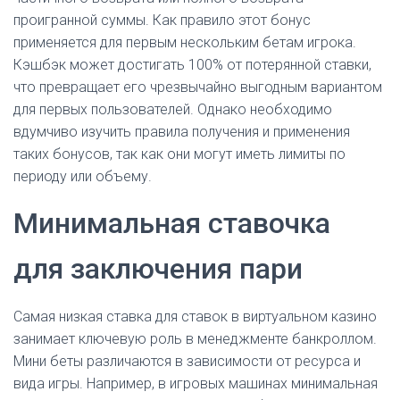
проигранной суммы. Как правило этот бонус
применяется для первым нескольким бетам игрока.
Кэшбэк может достигать 100% от потерянной ставки,
что превращает его чрезвычайно выгодным вариантом
для первых пользователей. Однако необходимо
вдумчиво изучить правила получения и применения
таких бонусов, так как они могут иметь лимиты по
периоду или объему.
Минимальная ставочка
для заключения пари
Самая низкая ставка для ставок в виртуальном казино
занимает ключевую роль в менеджменте банкроллом.
Мини беты различаются в зависимости от ресурса и
вида игры. Например, в игровых машинах минимальная