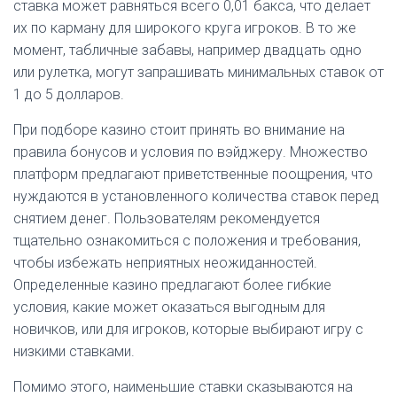
ставка может равняться всего 0,01 бакса, что делает
их по карману для широкого круга игроков. В то же
момент, табличные забавы, например двадцать одно
или рулетка, могут запрашивать минимальных ставок от
1 до 5 долларов.
При подборе казино стоит принять во внимание на
правила бонусов и условия по вэйджеру. Множество
платформ предлагают приветственные поощрения, что
нуждаются в установленного количества ставок перед
снятием денег. Пользователям рекомендуется
тщательно ознакомиться с положения и требования,
чтобы избежать неприятных неожиданностей.
Определенные казино предлагают более гибкие
условия, какие может оказаться выгодным для
новичков, или для игроков, которые выбирают игру с
низкими ставками.
Помимо этого, наименьшие ставки сказываются на