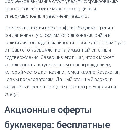
Особенное внимание стоит уделить формированию
пароля: задействуйте микс знаков, цифр и
спецсимволов для увеличения защиты.
После заполнения всех граф, необходимо принять
соглашение с условиями использования сайта и
политикой конфиденциальности. После этого Вам будет
отправлено уведомление на указанный email для
подтверждения. Завершив этот шаг, игрок может
использовать вступительным вознаграждением,
который часто даёт казино номад казино Казахстан
новым пользователям. Данный отличный вариант
запустить игровой процесс с экстра ресурсами на
счету!
Акционные оферты
букмекера: бесплатные