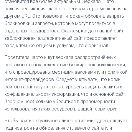
становится всё более актуальным. Зеркало — это
полная репликация главного веб-сайта, размещенная на
другом URL. Это позволяет игрокам обходить запреты
блокировки и запреты, которые могут появиться в
отдельных государствах. Скажем, когда главный сайт
заблокирован, альтернативный сайт предоставляет
вход к тем же опциям и услугам, что и оригинал.
Посетители часто ищут зеркала распространённых
порталов ставок вследствие блокировок подключения,
что спровоцированы местными законами или политикой
интернет-провайдеров. Следует учитывать, что копии
сайтов гарантируют тот же уровень защиты защиты и
конфиденциальности информации, что и основной сайт.
Впрочем необходимо убедиться в правомерности
использования таких ресурсов в вашей территории.
Чтобы найти актуальное альтернативный адрес, следует
подписаться на обновления с главного сайта или