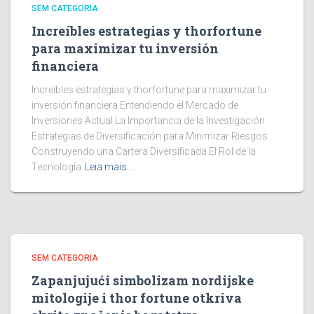
SEM CATEGORIA
Increíbles estrategias y thorfortune
para maximizar tu inversión
financiera
Increíbles estrategias y thorfortune para maximizar tu
inversión financiera Entendiendo el Mercado de
Inversiones Actual La Importancia de la Investigación
Estrategias de Diversificación para Minimizar Riesgos
Construyendo una Cartera Diversificada El Rol de la
Tecnología
Leia mais…
SEM CATEGORIA
Zapanjujući simbolizam nordijske
mitologije i thor fortune otkriva