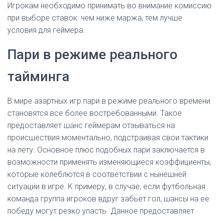
Игрокам необходимо принимать во внимание комиссию
при выборе ставок: чем ниже маржа, тем лучше
условия для геймера.
Пари в режиме реального
тайминга
В мире азартных игр пари в режиме реального времени
становятся все более востребованными. Такое
предоставляет шанс геймерам отзываться на
происшествия моментально, подстраивая свои тактики
на лету. Основное плюс подобных пари заключается в
возможности применять изменяющиеся коэффициенты,
которые колеблются в соответствии с нынешней
ситуации в игре. К примеру, в случае, если футбольная
команда группа игроков вдруг забьет гол, шансы на ее
победу могут резко упасть. Данное предоставляет