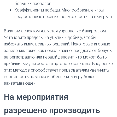
больших провалов.
Коэффициенты победы: Многообразные игры
предоставляют разные возможности на выигрыш.
Важным аспектом является управление банкроллом.
Установите пределы на убытки и добычу, чтобы
избежать импульсивных решений. Некоторые игорные
заведения, такие как номад казино, предлагают бонусы
за регистрацию или первый депозит, что может быть
прибыльным для роста стартового капитала. Внедрение
этих методов способствует пользователям увеличить
вероятность на успех и обеспечить игру более
захватывающей.
На мероприятия
разрешено производить