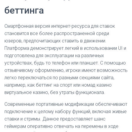
беттинга
Смартфонная версия интернет-ресурса для ставок
становится все более распространенной среди
юзеров, предпочитающих ставить в движении.
Платформа демонстрирует легкий в использовании UI и
подготовлена для эксплуатации на различных
устройствах, будь то телефон или планшет. С помощью
отзывчивому оформлению, игроки имеют возможность
легко переключаться по разными секциями сайта,
например, как беттинг на спорт или номад казино
виртуальное казино, без утраты функционала.
Современные портативные модификации обеспечивают
подключение к целому набору функций, включая живые
ставки и стримы. Данное предоставляет шанс
геймерам оперативно отвечать на перемены в ходе