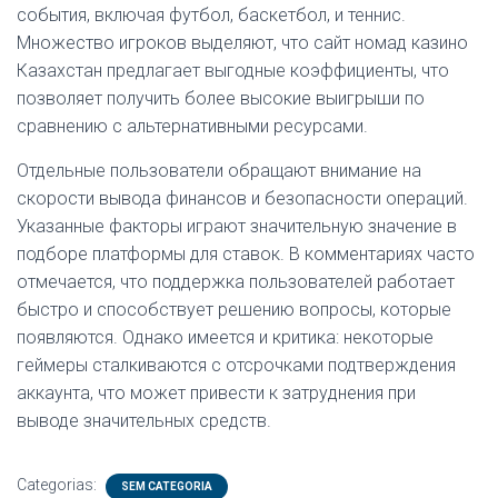
события, включая футбол, баскетбол, и теннис.
Множество игроков выделяют, что сайт номад казино
Казахстан предлагает выгодные коэффициенты, что
позволяет получить более высокие выигрыши по
сравнению с альтернативными ресурсами.
Отдельные пользователи обращают внимание на
скорости вывода финансов и безопасности операций.
Указанные факторы играют значительную значение в
подборе платформы для ставок. В комментариях часто
отмечается, что поддержка пользователей работает
быстро и способствует решению вопросы, которые
появляются. Однако имеется и критика: некоторые
геймеры сталкиваются с отсрочками подтверждения
аккаунта, что может привести к затруднения при
выводе значительных средств.
Categorias:
SEM CATEGORIA