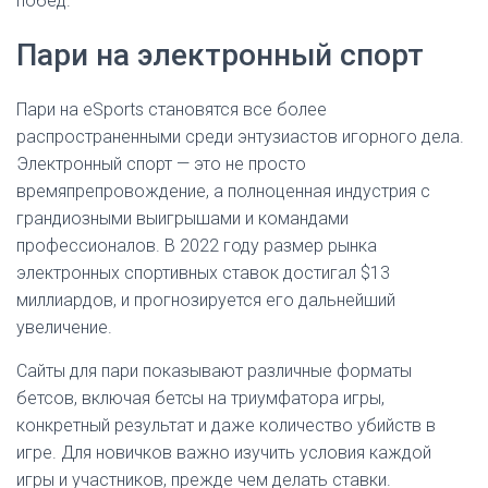
побед.
Пари на электронный спорт
Пари на eSports становятся все более
распространенными среди энтузиастов игорного дела.
Электронный спорт — это не просто
времяпрепровождение, а полноценная индустрия с
грандиозными выигрышами и командами
профессионалов. В 2022 году размер рынка
электронных спортивных ставок достигал $13
миллиардов, и прогнозируется его дальнейший
увеличение.
Сайты для пари показывают различные форматы
бетсов, включая бетсы на триумфатора игры,
конкретный результат и даже количество убийств в
игре. Для новичков важно изучить условия каждой
игры и участников, прежде чем делать ставки.