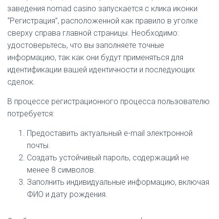
заведения nomad casino запускается с клика иконки
“Регистрация”, расположенной как правило в уголке
сверху справа главной страницы. Необходимо:
удостоверьтесь, что вы заполняете точные
информацию, так как они будут применяться для
идентификации вашей идентичности и последующих
сделок.
В процессе регистрационного процесса пользователю
потребуется:
Предоставить актуальный e-mail электронной
почты.
Создать устойчивый пароль, содержащий не
менее 8 символов.
Заполнить индивидуальные информацию, включая
ФИО и дату рождения.