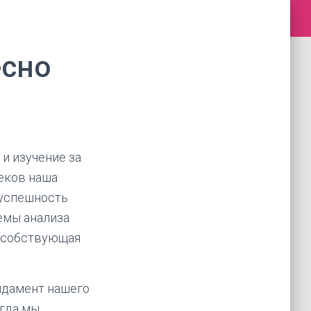
есно
и изучение за
еков наша
 успешность
емы анализа
пособствующая
ндамент нашего
огда мы