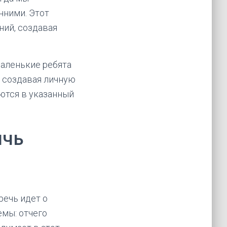
нними. Этот
ний, создавая
Маленькие ребята
, создавая личную
ются в указанный
ичь
речь идет о
мы: отчего