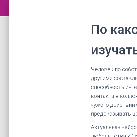
По как
изучат
Человек по собст
другими составл
способность инт
контакта в колл
чужого действий
предсказывать це
Актуальная нейр
любопытства к 1x