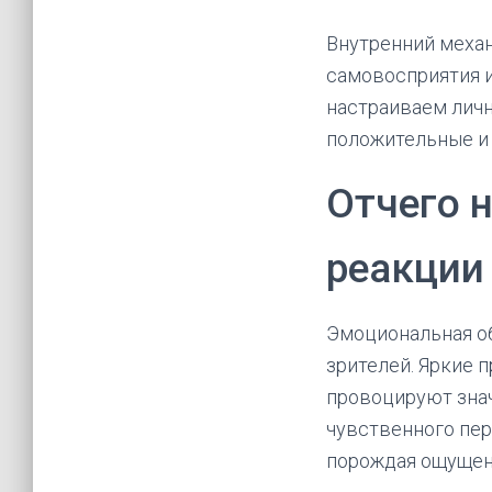
Внутренний меха
самовосприятия и
настраиваем личн
положительные и 
Отчего 
реакции
Эмоциональная о
зрителей. Яркие п
провоцируют зна
чувственного пе
порождая ощущени