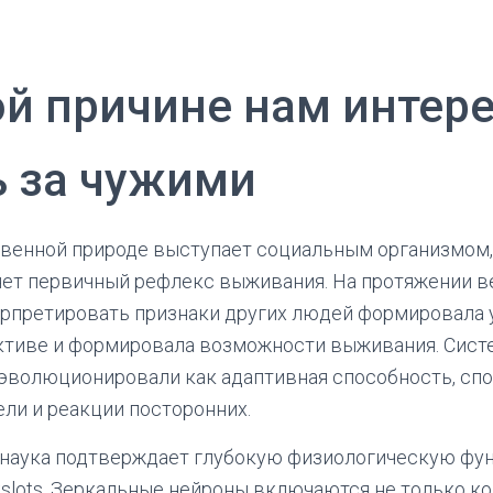
ой причине нам интер
ь за чужими
венной природе выступает социальным организмом, 
яет первичный рефлекс выживания. На протяжении в
ерпретировать признаки других людей формировала
ективе и формировала возможности выживания. Сист
 эволюционировали как адаптивная способность, с
ли и реакции посторонних.
онаука подтверждает глубокую физиологическую фу
slots. Зеркальные нейроны включаются не только к