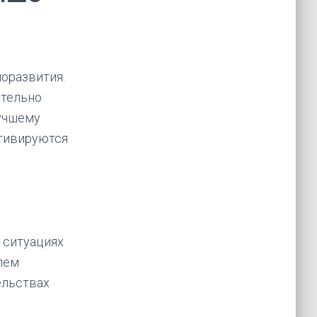
оразвития.
ательно
лучшему
тивируются
 ситуациях
лем
ельствах