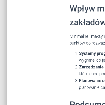
Wpływ m
zakładów
Minimalne i maksym
punktów do rozważ
Systemy prog
wygrane, co je
Zarządzanie 
które chce po
Planowanie se
planowanie cał
Podsumo