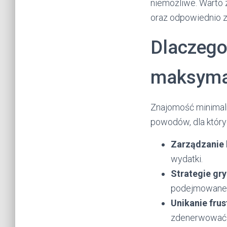
niemożliwe. Warto 
oraz odpowiednio 
Dlaczego
maksyma
Znajomość minimaln
powodów, dla który
Zarządzanie
wydatki.
Strategie gry
podejmowane 
Unikanie frust
zdenerwować 