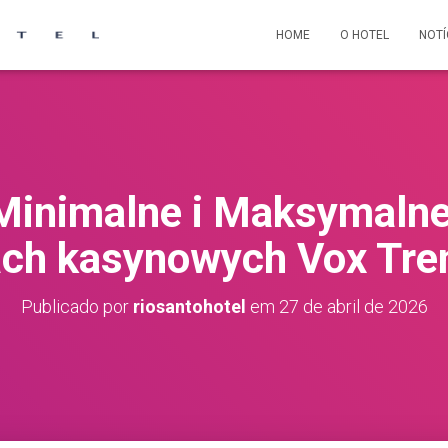
HOME
O HOTEL
NOTÍ
 Minimalne i Maksymalne
ach kasynowych Vox Tre
Publicado por
riosantohotel
em
27 de abril de 2026