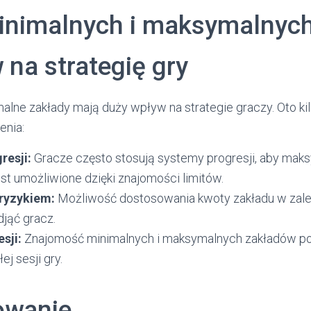
inimalnych i maksymalnyc
 na strategię gry
alne zakłady mają duży wpływ na strategie graczy. Oto ki
enia:
resji:
Gracze często stosują systemy progresji, aby mak
st umożliwione dzięki znajomości limitów.
ryzykiem:
Możliwość dostosowania kwoty zakładu w zależ
djąć gracz.
sji:
Znajomość minimalnych i maksymalnych zakładów po
ej sesji gry.
wanie