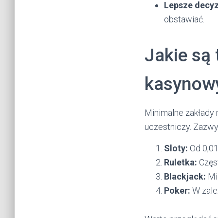
Lepsze decyz
obstawiać.
Jakie są
kasynow
Minimalne zakłady 
uczestniczy. Zazwy
Sloty:
Od 0,01
Ruletka:
Częst
Blackjack:
Min
Poker:
W zale