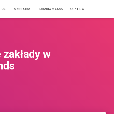
CIAS
APARECIDA
HORÁRIO MISSAS
CONTATO
 zakłady w
nds