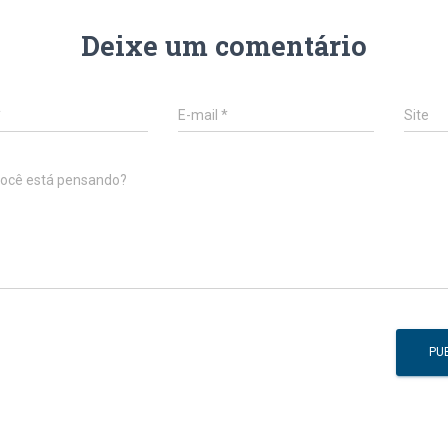
Deixe um comentário
*
E-mail
*
Site
você está pensando?