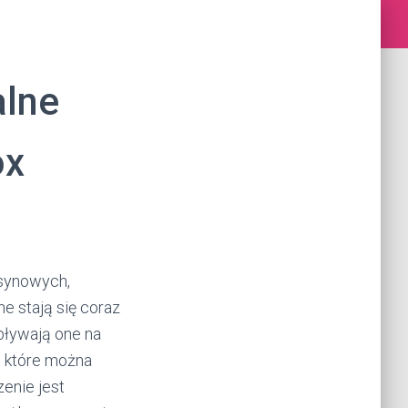
alne
ox
asynowych,
ne stają się coraz
wpływają one na
, które można
enie jest