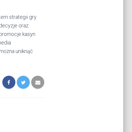
m strategii gry.
 decyzje oraz
i promocje kasyn
media
 można uniknąć