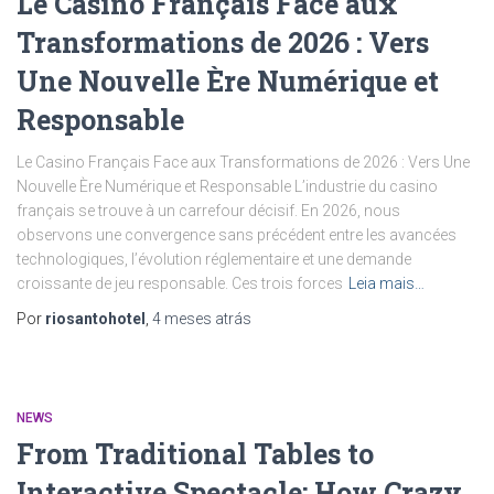
Le Casino Français Face aux
Transformations de 2026 : Vers
Une Nouvelle Ère Numérique et
Responsable
Le Casino Français Face aux Transformations de 2026 : Vers Une
Nouvelle Ère Numérique et Responsable L’industrie du casino
français se trouve à un carrefour décisif. En 2026, nous
observons une convergence sans précédent entre les avancées
technologiques, l’évolution réglementaire et une demande
croissante de jeu responsable. Ces trois forces
Leia mais…
Por
riosantohotel
,
4 meses
atrás
NEWS
From Traditional Tables to
Interactive Spectacle: How Crazy