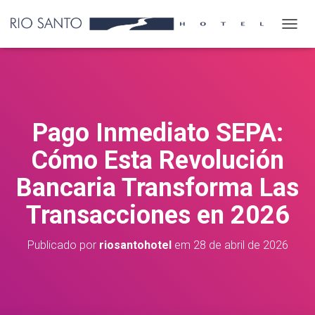
A
L
T
E
R
N
A
Pago Inmediato SEPA:
R
N
Cómo Esta Revolución
A
V
Bancaria Transforma Las
E
G
Transacciones en 2026
A
Ç
Ã
Publicado por
riosantohotel
em
28 de abril de 2026
O